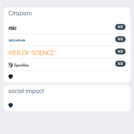
Citazioni
ND
ND
ND
ND
social impact