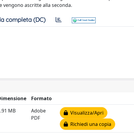
ime vengono ascritte alla seconda.
a completa (DC)
Dimensione
Formato
1.91 MB
Adobe
Visualizza/Apri
PDF
Richiedi una copia