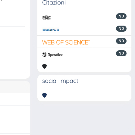
Citazioni
ND
ND
ND
ND
social impact