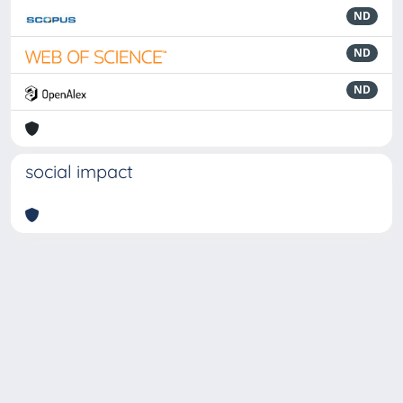
ND
ND
ND
social impact
Powered by
IRIS
-
about IRIS
-
Utilizzo dei cookie
-
Privacy
Copyright © 2026