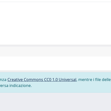
cenza
Creative Commons CC0 1.0 Universal
, mentre i file delle
versa indicazione.