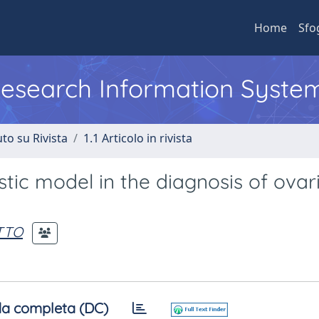
Home
Sfo
 Research Information Syste
to su Rivista
1.1 Articolo in rivista
stic model in the diagnosis of ovar
TTO
a completa (DC)