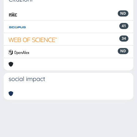
ND
41
34
ND
social impact