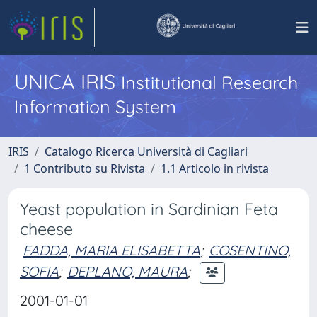
UNICA IRIS
Institutional Research
Information System
IRIS
Catalogo Ricerca Università di Cagliari
1 Contributo su Rivista
1.1 Articolo in rivista
Yeast population in Sardinian Feta
cheese
FADDA, MARIA ELISABETTA
;
COSENTINO,
SOFIA
;
DEPLANO, MAURA
;
2001-01-01