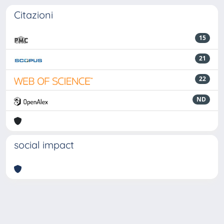
Citazioni
15
21
22
ND
social impact