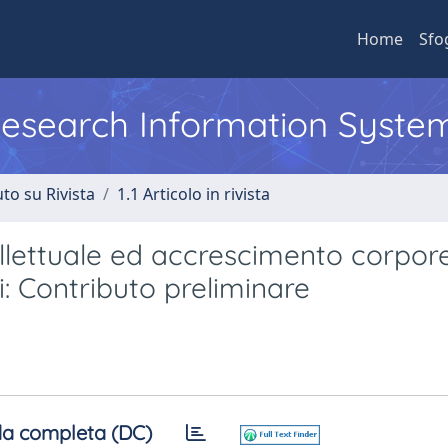
Home
Sfo
 Research Information Syste
to su Rivista
1.1 Articolo in rivista
ntellettuale ed accrescimento corpor
i: Contributo preliminare
a completa (DC)