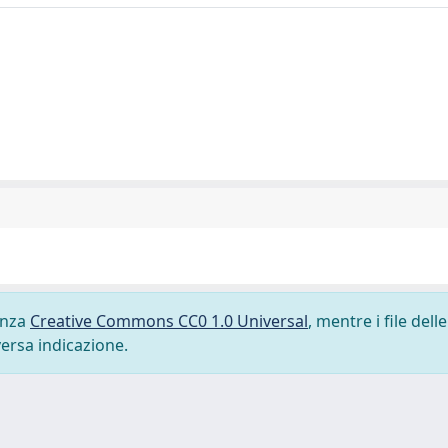
cenza
Creative Commons CC0 1.0 Universal
, mentre i file delle
versa indicazione.