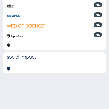
ND
ND
ND
ND
social impact