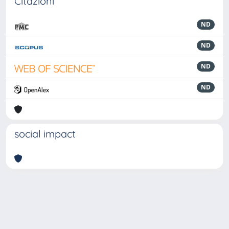
Citazioni
ND
ND
ND
ND
social impact