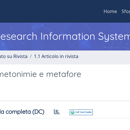
Home
Sfo
 Research Information Syste
to su Rivista
1.1 Articolo in rivista
 metonimie e metafore
a completa (DC)