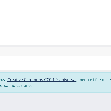
cenza
Creative Commons CC0 1.0 Universal
, mentre i file delle
versa indicazione.