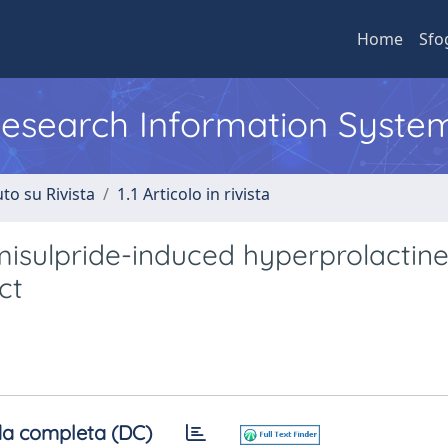
Home
Sfo
 Research Information Syste
to su Rivista
1.1 Articolo in rivista
misulpride-induced hyperprolactin
ct
a completa (DC)