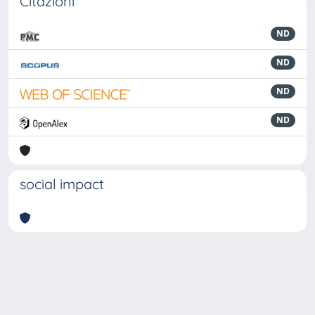
Citazioni
ND
ND
ND
ND
social impact