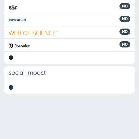
ND
ND
ND
ND
social impact