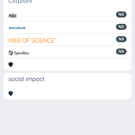
Citazioni
ND
ND
ND
ND
social impact