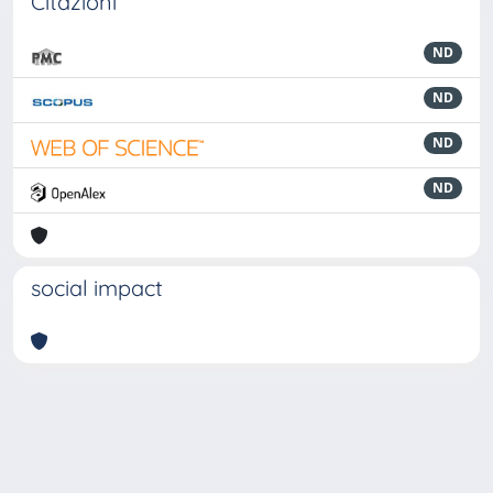
Citazioni
ND
ND
ND
ND
social impact