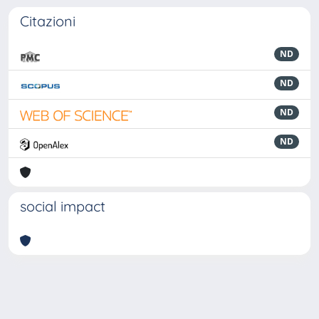
Citazioni
ND
ND
ND
ND
social impact