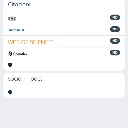
Citazioni
ND
ND
ND
ND
social impact