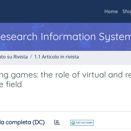
Home
Sfo
 Research Information Syste
to su Rivista
1.1 Articolo in rivista
ng games: the role of virtual and r
e field
a completa (DC)