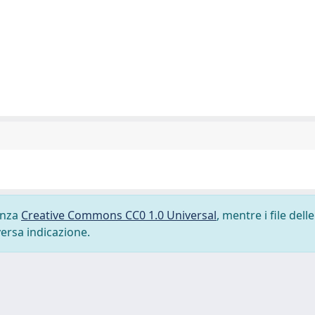
cenza
Creative Commons CC0 1.0 Universal
, mentre i file delle
versa indicazione.