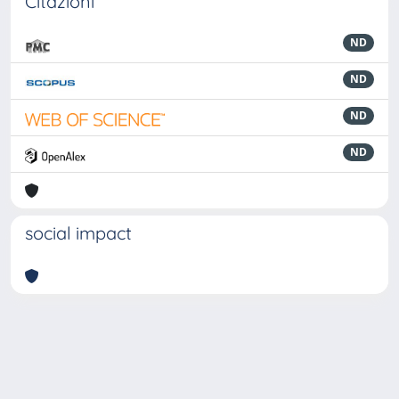
Citazioni
ND
ND
ND
ND
social impact