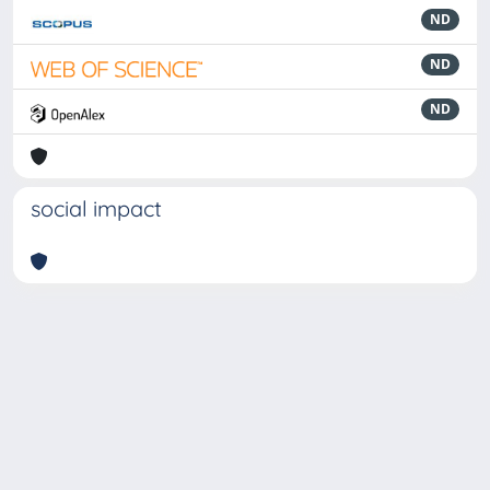
ND
ND
ND
social impact
Powered by
IRIS
-
about IRIS
-
Utilizzo dei cookie
-
Privacy
Copyright © 2026