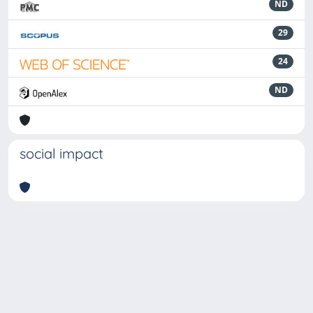
ND
29
24
ND
social impact
Powered by
IRIS
-
about IRIS
-