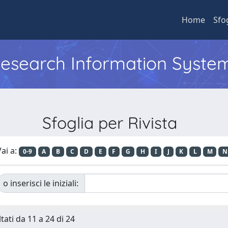
Home
Sfo
 Research Information Syste
Sfoglia per Rivista
ai a:
0-9
A
B
C
D
E
F
G
H
I
J
K
L
M
N
o inserisci le iniziali:
tati da 11 a 24 di 24