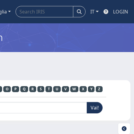
glia
IT
LOGIN
m
O
P
Q
R
S
T
U
V
W
X
Y
Z