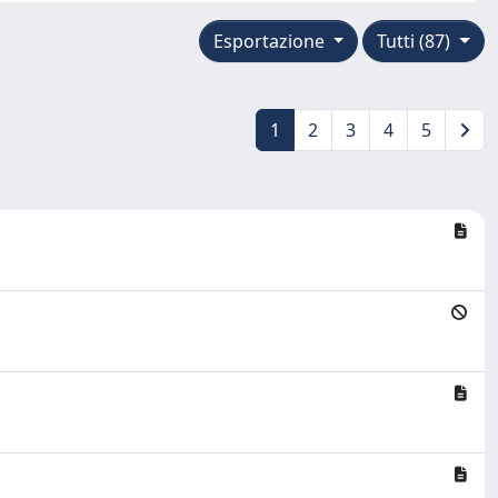
Esportazione
Tutti (87)
1
2
3
4
5