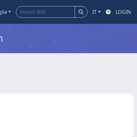
glia
IT
LOGIN
m