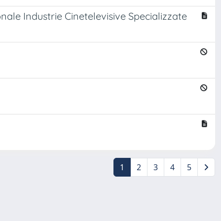
nale Industrie Cinetelevisive Specializzate
1
2
3
4
5