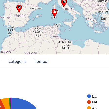
e
Categoria
Tempo
EU
NA
A
AS