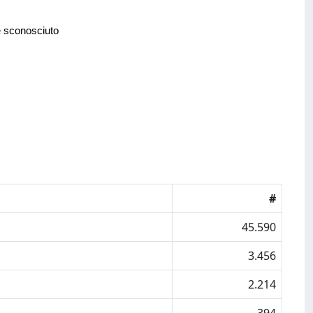
e sconosciuto
#
45.590
3.456
2.214