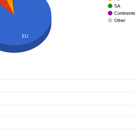
SA
Continent
Other
EU