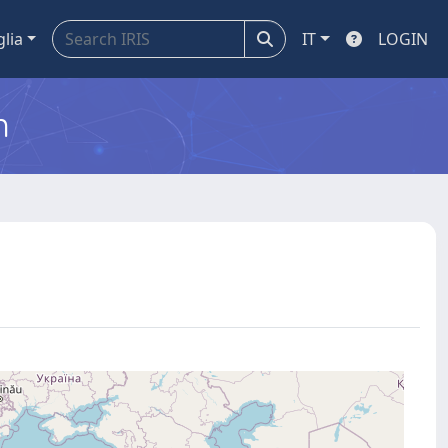
glia
IT
LOGIN
m