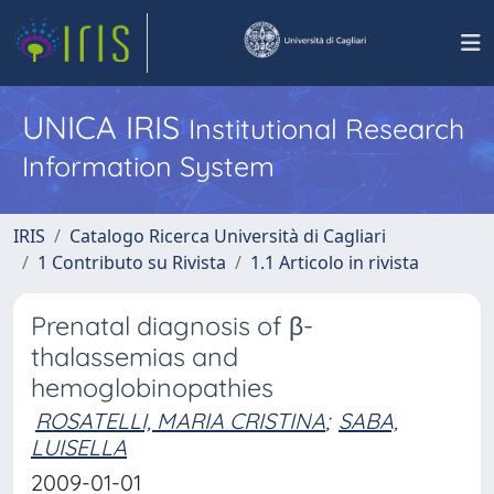
UNICA IRIS
Institutional Research
Information System
IRIS
Catalogo Ricerca Università di Cagliari
1 Contributo su Rivista
1.1 Articolo in rivista
Prenatal diagnosis of β-
thalassemias and
hemoglobinopathies
ROSATELLI, MARIA CRISTINA
;
SABA,
LUISELLA
2009-01-01