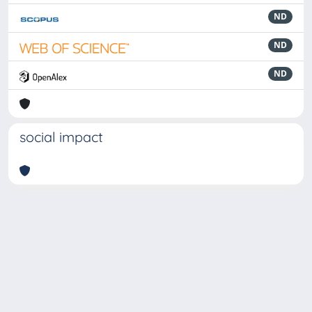
ND
ND
ND
social impact
Powered by
IRIS
-
about IRIS
-
Utilizzo dei cookie
-
Privacy
Copyright © 2026