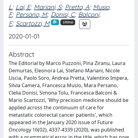
L
;
Lai, E
;
Mariani, S
;
Pretta, A
;
Musio,
F
;
Persano, M
;
Donisi, C
;
Balconi,
F
;
Scartozzi, M
Ultimo
2020-01-01
Abstract
The Editorial by Marco Puzzoni, Pina Ziranu, Laura
Demurtas, Eleonora Lai, Stefano Mariani, Nicole
Liscia, Paolo Soro, Andrea Pretta, Valentino Impera,
Silvia Camera, Francesca Musio, Mara Persano,
Clelia Donisi, Simona Tolu, Francesca Balconi &
Mario Scartozzi, 'Why precision medicine should be
applied across the continuum of care for
metastatic colorectal cancer patients', which
appeared in the January 2020 issue of Future
Oncology 16(02), 4337-4339 (2020), was published
with a grammatical error in the title, which has now