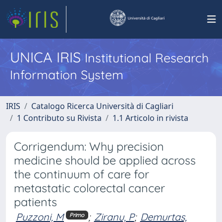
UNICA IRIS
Institutional Research
Information System
IRIS
Catalogo Ricerca Università di Cagliari
1 Contributo su Rivista
1.1 Articolo in rivista
Corrigendum: Why precision
medicine should be applied across
the continuum of care for
metastatic colorectal cancer
patients
Puzzoni, M
;
Ziranu, P
;
Demurtas,
Primo