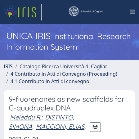
UNICA IRIS
Institutional Research
Information System
IRIS
Catalogo Ricerca Università di Cagliari
4 Contributo in Atti di Convegno (Proceeding)
4.1 Contributo in Atti di convegno
9-fluorenones as new scaffolds for
G-quadruplex DNA
Meleddu R.
;
DISTINTO,
SIMONA
;
MACCIONI, ELIAS
;