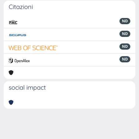
Citazioni
ND
ND
ND
ND
social impact