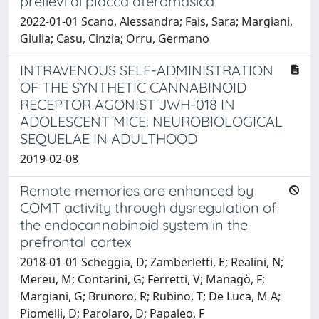
prelievi di placca ateromasica
2022-01-01 Scano, Alessandra; Fais, Sara; Margiani,
Giulia; Casu, Cinzia; Orru, Germano
INTRAVENOUS SELF-ADMINISTRATION
OF THE SYNTHETIC CANNABINOID
RECEPTOR AGONIST JWH-018 IN
ADOLESCENT MICE: NEUROBIOLOGICAL
SEQUELAE IN ADULTHOOD
2019-02-08
Remote memories are enhanced by
COMT activity through dysregulation of
the endocannabinoid system in the
prefrontal cortex
2018-01-01 Scheggia, D; Zamberletti, E; Realini, N;
Mereu, M; Contarini, G; Ferretti, V; Managò, F;
Margiani, G; Brunoro, R; Rubino, T; De Luca, M A;
Piomelli, D; Parolaro, D; Papaleo, F