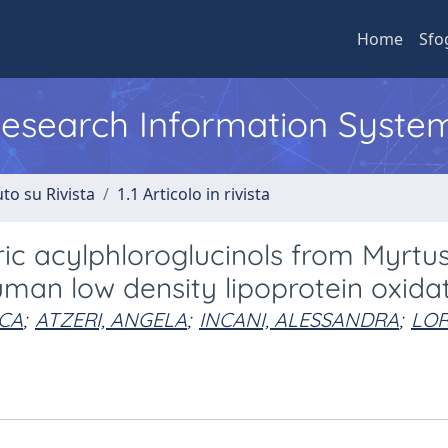
Home
Sfo
 Research Information Syste
to su Rivista
1.1 Articolo in rivista
ric acylphloroglucinols from Myrtu
man low density lipoprotein oxida
ICA
;
ATZERI, ANGELA
;
INCANI, ALESSANDRA
;
LOR