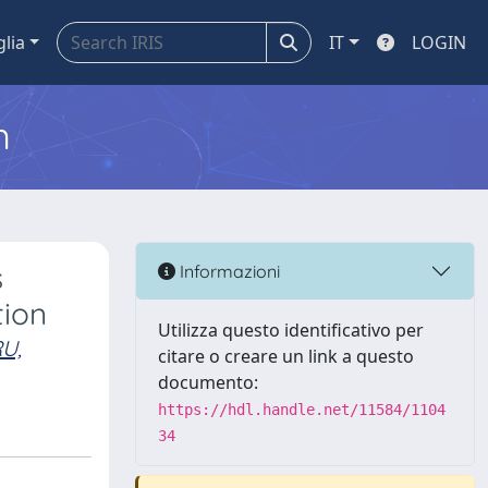
glia
IT
LOGIN
m
s
Informazioni
tion
Utilizza questo identificativo per
U,
citare o creare un link a questo
documento:
https://hdl.handle.net/11584/1104
34