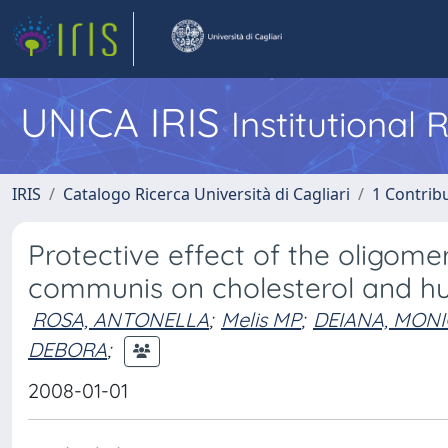
UNICA IRIS
Institutional
IRIS
Catalogo Ricerca Università di Cagliari
1 Contribu
Protective effect of the oligome
communis on cholesterol and hu
ROSA, ANTONELLA
;
Melis MP
;
DEIANA, MON
DEBORA
;
2008-01-01