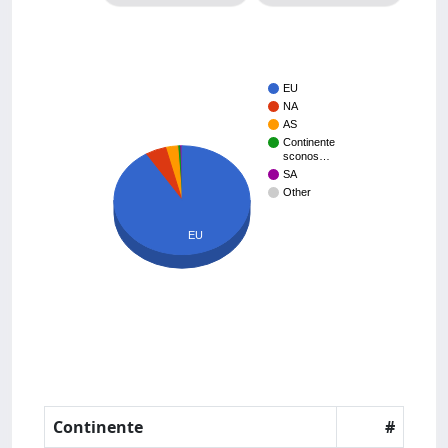
EU
NA
AS
Continente
sconos…
SA
Other
EU
Continente
#